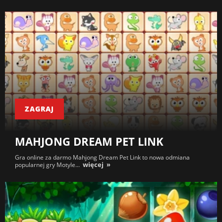
ZAGRAJ
MAHJONG DREAM PET LINK
Gra online za darmo Mahjong Dream Pet Link to nowa odmiana
więcej
popularnej gry Motyle...